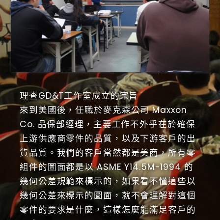
理查GD&T工作室成立的宗旨
來到美國後，任職於麥克森公司 Maxxon
Co. 品保部經理，主要工作不外乎在於確保
上游供應商零件的品質，以及下游客戶的出
貨品質。我們的客戶當然都是美商，所有零
組件的圖面都是以 ASME Y14.5M-1994 的
幾何公差規範來標示的，如果看不懂這些以
幾何公差來標示的圖面，就不會理解對這個
零件的要求是什麼，這樣怎麼能滿足客戶的