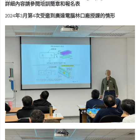
詳細內容請參閱培訓簡章和報名表
年
月
第
次受邀到
廣達電腦
林口廠
授課的情形
2024
3
4