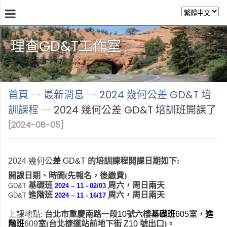
理查GD&T工作室
首頁
最新消息
2024 幾何公差 GD&T 培
訓課程
2024 幾何公差 GD&T 培訓班開課了
[2024-08-05]
2024
幾何公
差
GD&T
的培訓課程
開課日期如下
:
開課日期、時間
(
先報名
，後繳費
)
基礎班
周六，周日兩天
GD&T
2024 – 11 - 02/03
進階班
周六，周日兩天
GD&T
2024 – 11 - 16/17
上課地點
:
台北市
重慶南路一段
10
號六樓
基礎班
605
室
，
進
階班
609
室
(台北捷運站前地下街
Z10
號出口
)。